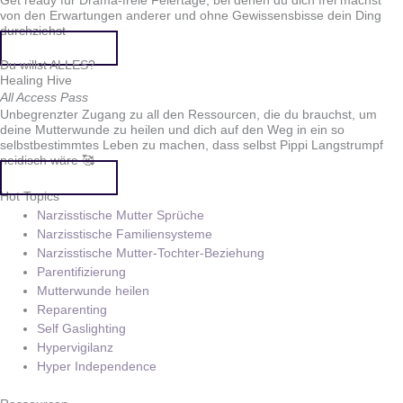
Get ready für Drama-freie Feiertage, bei denen du dich frei machst
von den Erwartungen anderer und ohne Gewissensbisse dein Ding
durchziehst
Mehr erfahren
Du willst ALLES?
Healing Hive
All Access Pass
Unbegrenzter Zugang zu all den Ressourcen, die du brauchst, um
deine Mutterwunde zu heilen und dich auf den Weg in ein so
selbstbestimmtes Leben zu machen, dass selbst Pippi Langstrumpf
neidisch wäre 🥰
Mehr erfahren
Hot Topics
Narzisstische Mutter Sprüche
Narzisstische Familiensysteme
Narzisstische Mutter-Tochter-Beziehung
Parentifizierung
Mutterwunde heilen
Reparenting
Self Gaslighting
Hypervigilanz
Hyper Independence