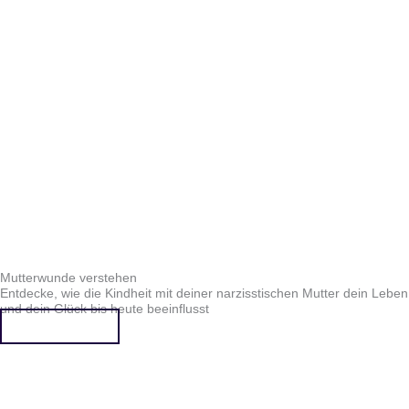
Mutterwunde verstehen
Entdecke, wie die Kindheit mit deiner narzisstischen Mutter dein Leben
und dein Glück bis heute beeinflusst
Mehr erfahren