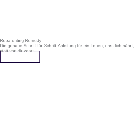
Reparenting Remedy
Die genaue Schritt-für-Schritt-Anleitung für ein Leben, das dich nährt,
statt von dir zehrt
Mehr erfahren