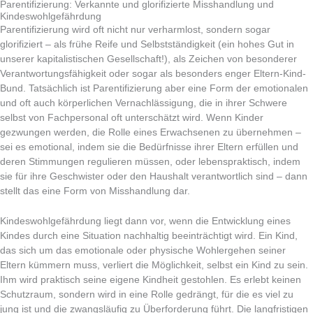
Parentifizierung: Verkannte und glorifizierte Misshandlung und
Kindeswohlgefährdung
Parentifizierung wird oft nicht nur verharmlost, sondern sogar
glorifiziert – als frühe Reife und Selbstständigkeit (ein hohes Gut in
unserer kapitalistischen Gesellschaft!), als Zeichen von besonderer
Verantwortungsfähigkeit oder sogar als besonders enger Eltern-Kind-
Bund. Tatsächlich ist Parentifizierung aber eine Form der emotionalen
und oft auch körperlichen Vernachlässigung, die in ihrer Schwere
selbst von Fachpersonal oft unterschätzt wird. Wenn Kinder
gezwungen werden, die Rolle eines Erwachsenen zu übernehmen –
sei es emotional, indem sie die Bedürfnisse ihrer Eltern erfüllen und
deren Stimmungen regulieren müssen, oder lebenspraktisch, indem
sie für ihre Geschwister oder den Haushalt verantwortlich sind – dann
stellt das eine Form von Misshandlung dar.
Kindeswohlgefährdung liegt dann vor, wenn die Entwicklung eines
Kindes durch eine Situation nachhaltig beeinträchtigt wird. Ein Kind,
das sich um das emotionale oder physische Wohlergehen seiner
Eltern kümmern muss, verliert die Möglichkeit, selbst ein Kind zu sein.
Ihm wird praktisch seine eigene Kindheit gestohlen. Es erlebt keinen
Schutzraum, sondern wird in eine Rolle gedrängt, für die es viel zu
jung ist und die zwangsläufig zu Überforderung führt. Die langfristigen