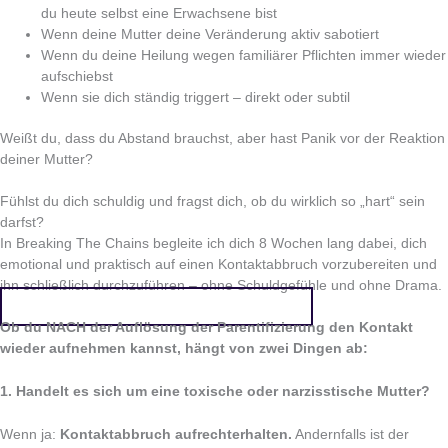
du heute selbst eine Erwachsene bist
Wenn deine Mutter deine Veränderung aktiv sabotiert
Wenn du deine Heilung wegen familiärer Pflichten immer wieder
aufschiebst
Wenn sie dich ständig triggert – direkt oder subtil
Weißt du, dass du Abstand brauchst, aber hast Panik vor der Reaktion
deiner Mutter?
Fühlst du dich schuldig und fragst dich, ob du wirklich so „hart“ sein
darfst?
In Breaking The Chains begleite ich dich 8 Wochen lang dabei, dich
emotional und praktisch auf einen Kontaktabbruch vorzubereiten und
ihn schließlich durchzuführen – ohne Schuldgefühle und ohne Drama.
👉 Jetzt hier starten & endlich frei werden!
Ob du NACH der Auflösung der Parentifizierung den Kontakt
wieder aufnehmen kannst, hängt von zwei Dingen ab:
1. Handelt es sich um eine toxische oder narzisstische Mutter?
Wenn ja:
Kontaktabbruch aufrechterhalten.
Andernfalls ist der