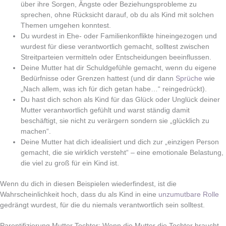
über ihre Sorgen, Ängste oder Beziehungsprobleme zu
sprechen, ohne Rücksicht darauf, ob du als Kind mit solchen
Themen umgehen konntest.
Du wurdest in Ehe- oder Familienkonflikte hineingezogen und
wurdest für diese verantwortlich gemacht, solltest zwischen
Streitparteien vermitteln oder Entscheidungen beeinflussen.
Deine Mutter hat dir Schuldgefühle gemacht, wenn du eigene
Bedürfnisse oder Grenzen hattest (und dir dann
Sprüche
wie
„Nach allem, was ich für dich getan habe…“ reingedrückt).
Du hast dich schon als Kind für das Glück oder Unglück deiner
Mutter verantwortlich gefühlt und warst ständig damit
beschäftigt, sie nicht zu verärgern sondern sie „glücklich zu
machen“.
Deine Mutter hat dich idealisiert und dich zur „einzigen Person
gemacht, die sie wirklich versteht“ – eine emotionale Belastung,
die viel zu groß für ein Kind ist.
Wenn du dich in diesen Beispielen wiederfindest, ist die
Wahrscheinlichkeit hoch, dass du als Kind in eine
unzumutbare Rolle
gedrängt wurdest, für die du niemals verantwortlich sein solltest.
Parentifizierung Mutter Tochter: Wenn die Mutter die Tochter braucht