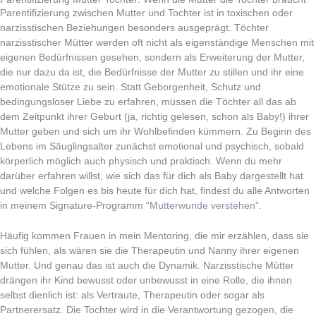
Parentifizierung zwischen Mutter und Tochter ist in toxischen oder
narzisstischen Beziehungen besonders ausgeprägt. Töchter
narzisstischer Mütter werden oft nicht als eigenständige Menschen mit
eigenen Bedürfnissen gesehen, sondern als Erweiterung der Mutter,
die nur dazu da ist, die Bedürfnisse der Mutter zu stillen und ihr eine
emotionale Stütze zu sein. Statt Geborgenheit, Schutz und
bedingungsloser Liebe zu erfahren, müssen die Töchter all das ab
dem Zeitpunkt ihrer Geburt (ja, richtig gelesen, schon als Baby!) ihrer
Mutter geben und sich um ihr Wohlbefinden kümmern. Zu Beginn des
Lebens im Säuglingsalter zunächst emotional und psychisch, sobald
körperlich möglich auch physisch und praktisch. Wenn du mehr
darüber erfahren willst, wie sich das für dich als Baby dargestellt hat
und welche Folgen es bis heute für dich hat, findest du alle Antworten
in meinem Signature-Programm “
Mutterwunde verstehen
”.
Häufig kommen Frauen in mein Mentoring, die mir erzählen, dass sie
sich fühlen, als wären sie die Therapeutin und Nanny ihrer eigenen
Mutter. Und genau das ist auch die Dynamik. Narzisstische Mütter
drängen ihr Kind bewusst oder unbewusst in eine Rolle, die ihnen
selbst dienlich ist: als Vertraute, Therapeutin oder sogar als
Partnerersatz. Die Tochter wird in die Verantwortung gezogen, die