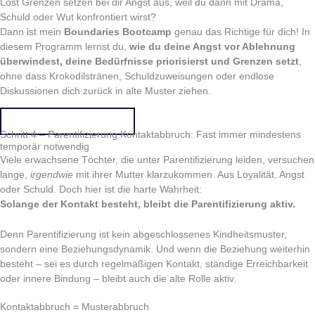
Löst Grenzen setzen bei dir Angst aus, weil du dann mit Drama,
Schuld oder Wut konfrontiert wirst?
Dann ist mein
Boundaries Bootcamp
genau das Richtige für dich! In
diesem Programm lernst du,
wie du deine Angst vor Ablehnung
überwindest, deine Bedürfnisse priorisierst und Grenzen setzt
,
ohne dass Krokodilstränen, Schuldzuweisungen oder endlose
Diskussionen dich zurück in alte Muster ziehen.
👉🏻 Jetzt mehr erfahren!
Schritt 4 – Parentifizierung Kontaktabbruch: Fast immer mindestens
temporär notwendig
Viele erwachsene Töchter, die unter Parentifizierung leiden, versuchen
lange,
irgendwie
mit ihrer Mutter klarzukommen. Aus Loyalität, Angst
oder Schuld. Doch hier ist die harte Wahrheit:
Solange der Kontakt besteht, bleibt die Parentifizierung aktiv.
Denn Parentifizierung ist kein abgeschlossenes Kindheitsmuster,
sondern eine Beziehungsdynamik. Und wenn die Beziehung weiterhin
besteht – sei es durch regelmäßigen Kontakt, ständige Erreichbarkeit
oder innere Bindung – bleibt auch die alte Rolle aktiv.
Kontaktabbruch = Musterabbruch