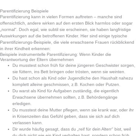
Parentifizierung Beispiele
Parentifizierung kann in vielen Formen auftreten – manche sind
offensichtlich, andere wirken auf den ersten Blick harmlos oder sogar
„normal“. Doch egal, wie subtil sie erscheinen, sie haben langfristige
Auswirkungen auf die betroffenen Kinder. Hier sind einige typische
Parentifizierungs-Beispiele, die viele erwachsene Frauen rückblickend
in ihrer Kindheit erkennen:
Beispiele instrumentelle Parentifizierung: Wenn Kinder die
Verantwortung der Eltern übernehmen
Du musstest schon früh für deine jüngeren Geschwister sorgen,
sie füttern, ins Bett bringen oder trösten, wenn sie weinten.
Du hast schon als Kind oder Jugendliche den Haushalt nahezu
komplett alleine geschmissen, z.B. Kochen oder Putzen.
Du warst als Kind für Aufgaben zuständig, die eigentlich
Erwachsene übernehmen sollten, z.B. Behördengänge
erledigen.
Du musstest deine Mutter pflegen, wenn sie krank war, oder ihr
in Krisenzeiten das Gefühl geben, dass sie sich auf dich
verlassen kann.
Dir wurde häufig gesagt, dass du „reif für dein Alterr“ bist, weil
du dich nicht wie ein Kind verhalten hast, sondern schon früh