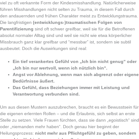
viel zu oft verkannte Form der Kindesmisshandlung. Natürlicherweise
führen Misshandlungen nicht selten zu Trauma, in diesem Fall durch
den andauernden und frühen Charakter meist zu Entwicklungstrauma.
Die langfristigen
(entwicklungs-)traumatischen Folgen von
Parentifizierung
sind oft schwer greifbar, weil sie für die Betroffenen
absolut normaler Alltag sind und weil sie nicht wie etwa körperlicher
Missbrauch ganz klar greifbar und “messbar” ist, sondern sie subtil
ausbeutet. Doch die Auswirkungen sind real:
Ein tief verankertes Gefühl von „Ich bin nicht genug“ oder
„Ich bin nur wertvoll, wenn ich nützlich bin“.
Angst vor Ablehnung, wenn man sich abgrenzt oder eigene
Bedürfnisse äußert.
Das Gefühl, dass Beziehungen immer mit Leistung und
Verantwortung verbunden sind.
Um aus diesen Mustern auszubrechen, braucht es ein Bewusstsein für
die eigenen erlernten Rollen – und die Erlaubnis, sich selbst an erste
Stelle zu setzen. Viele Frauen fürchten, dass sie dann „egoistisch“ sind
oder „niemanden mehr haben“. Doch genau hier beginnt der
Heilungsprozess:
nicht mehr aus Pflichtgefühl zu geben, sondern