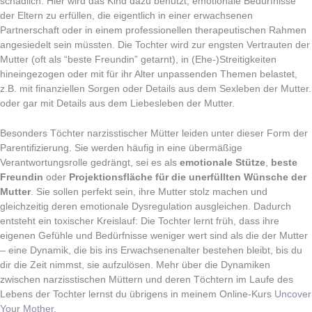
schädlich. Hier wird das Kind dazu benutzt, emotionale Bedürfnisse
der Eltern zu erfüllen, die eigentlich in einer erwachsenen
Partnerschaft oder in einem professionellen therapeutischen Rahmen
angesiedelt sein müssten. Die Tochter wird zur engsten Vertrauten der
Mutter (oft als “beste Freundin” getarnt), in (Ehe-)Streitigkeiten
hineingezogen oder mit für ihr Alter unpassenden Themen belastet,
z.B. mit finanziellen Sorgen oder Details aus dem Sexleben der Mutter.
oder gar mit Details aus dem Liebesleben der Mutter.
Besonders Töchter narzisstischer Mütter leiden unter dieser Form der
Parentifizierung. Sie werden häufig in eine übermäßige
Verantwortungsrolle gedrängt, sei es als
emotionale Stütze
,
beste
Freundin
oder
Projektionsfläche für die unerfüllten Wünsche der
Mutter
. Sie sollen perfekt sein, ihre Mutter stolz machen und
gleichzeitig deren emotionale Dysregulation ausgleichen. Dadurch
entsteht ein toxischer Kreislauf: Die Tochter lernt früh, dass ihre
eigenen Gefühle und Bedürfnisse weniger wert sind als die der Mutter
– eine Dynamik, die bis ins Erwachsenenalter bestehen bleibt, bis du
dir die Zeit nimmst, sie aufzulösen. Mehr über die Dynamiken
zwischen narzisstischen Müttern und deren Töchtern im Laufe des
Lebens der Tochter lernst du übrigens in meinem Online-Kurs
Uncover
Your Mother
.