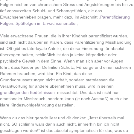
Folgen reichen von chronischem Stress und Angststörungen bis hin zu
tief verwurzelten Schuld- und Schamgefühlen, die das
Erwachsenenleben prägen, mehr dazu im Abschnitt „
Parentifizierung
Folgen: Spätfolgen im Erwachsenenalter
„.
Viele erwachsene Frauen, die in ihrer Kindheit parentifiziert wurden,
sind sich nicht darüber im Klaren, dass Parentifizierung Misshandlung
ist. Oft gibt es täterloyale Anteile, die diese Einordnung für absolut
überzogen halten, schließlich ist das ja keine körperliche oder
psychische Gewalt in dem Sinne. Wenn man sich aber vor Augen
führt, dass Kinder per Definition Schutz, Fürsorge und einen sicheren
Rahmen brauchen, wird klar: Ein Kind, das diese
Grundvoraussetzungen nicht erhält, sondern stattdessen die
Verantwortung für andere übernehmen muss, wird in seinen
grundlegenden Bedürfnissen
missachtet. Und das ist nicht nur
emotionaler Missbrauch, sondern kann (je nach Ausmaß) auch eine
klare Kindeswohlgefährdung darstellen.
Wenn du das hier gerade liest und dir denkst: „Jetzt übertreib mal
nicht, SO schlimm wars dann auch nicht, immerhin bin ich nicht
geschlagen worden!” ist das absolut symptomatisch für das, was du