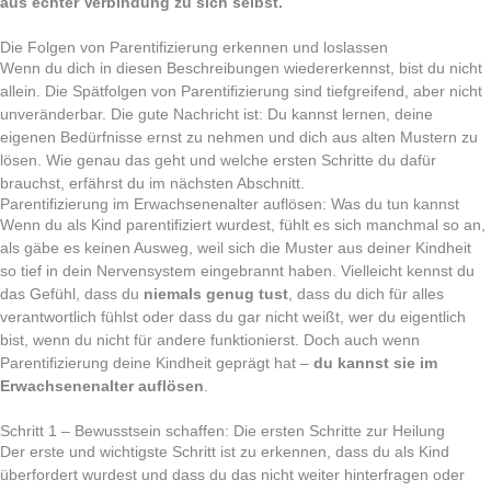
aus echter Verbindung zu sich selbst.
Die Folgen von Parentifizierung erkennen und loslassen
Wenn du dich in diesen Beschreibungen wiedererkennst, bist du nicht
allein. Die Spätfolgen von Parentifizierung sind tiefgreifend, aber nicht
unveränderbar. Die gute Nachricht ist: Du kannst lernen, deine
eigenen Bedürfnisse ernst zu nehmen und dich aus alten Mustern zu
lösen. Wie genau das geht und welche ersten Schritte du dafür
brauchst, erfährst du im nächsten Abschnitt.
Parentifizierung im Erwachsenenalter auflösen: Was du tun kannst
Wenn du als Kind parentifiziert wurdest, fühlt es sich manchmal so an,
als gäbe es keinen Ausweg, weil sich die Muster aus deiner Kindheit
so tief in dein Nervensystem eingebrannt haben. Vielleicht kennst du
das Gefühl, dass du
niemals genug tust
, dass du dich für alles
verantwortlich fühlst oder dass du gar nicht weißt, wer du eigentlich
bist, wenn du nicht für andere funktionierst. Doch auch wenn
Parentifizierung deine Kindheit geprägt hat –
du kannst sie im
Erwachsenenalter auflösen
.
Schritt 1 – Bewusstsein schaffen: Die ersten Schritte zur Heilung
Der erste und wichtigste Schritt ist zu erkennen, dass du als Kind
überfordert wurdest und dass du das nicht weiter hinterfragen oder