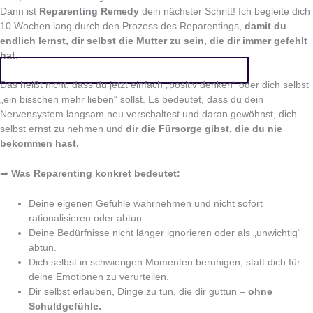
Dann ist
Reparenting Remedy
dein nächster Schritt! Ich begleite dich
10 Wochen lang durch den Prozess des Reparentings,
damit du
endlich lernst, dir selbst die Mutter zu sein, die dir immer gefehlt
hat
.
👉🏻 Hier anmelden & den Heilungsprozess starten!
Das heißt nicht, dass du jetzt einfach „positiv denken“ oder dich selbst
„ein bisschen mehr lieben“ sollst. Es bedeutet, dass du dein
Nervensystem langsam neu verschaltest und daran gewöhnst, dich
selbst ernst zu nehmen und
dir die Fürsorge gibst, die du nie
bekommen hast.
➡
Was Reparenting konkret bedeutet:
Deine eigenen Gefühle wahrnehmen und nicht sofort
rationalisieren oder abtun.
Deine Bedürfnisse nicht länger ignorieren oder als „unwichtig“
abtun.
Dich selbst in schwierigen Momenten beruhigen, statt dich für
deine Emotionen zu verurteilen.
Dir selbst erlauben, Dinge zu tun, die dir guttun –
ohne
Schuldgefühle.