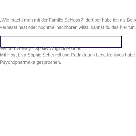
„Wie macht man mit der Familie Schluss?“ darüber habe ich als Bet
verpasst hast oder nochmal nachhören willst, kannst du das hier tun. 
Hier kommst du zur Aufzeichnung des Radiobeitrags
Wissen Weekly - Spotify Original Podcast
Mit Host Lisa-Sophie Scheurell und Redakteurin Lena Kohlwes habe i
Psychopharmaka gesprochen.