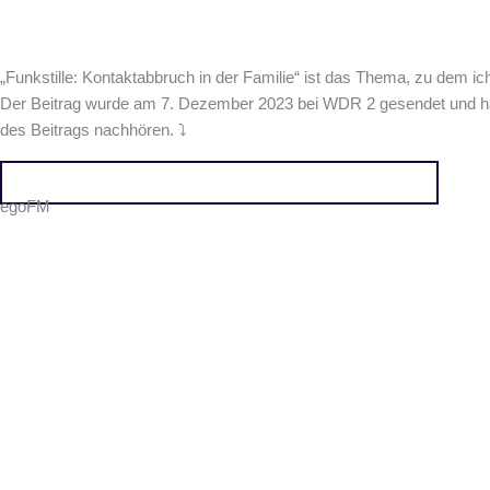
„Funkstille: Kontaktabbruch in der Familie“ ist das Thema, zu dem 
Der Beitrag wurde am 7. Dezember 2023 bei WDR 2 gesendet und hat
des Beitrags nachhören. ⤵️
Hier kommst du zur Aufzeichnung des Radiobeitrags
egoFM