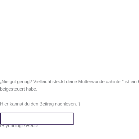
„Nie gut genug? Vielleicht steckt deine Mutterwunde dahinter“ ist ei
beigesteuert habe.
Hier kannst du den Beitrag nachlesen. ⤵️
Hier kommst du zum Beitrag
Psychologie Heute