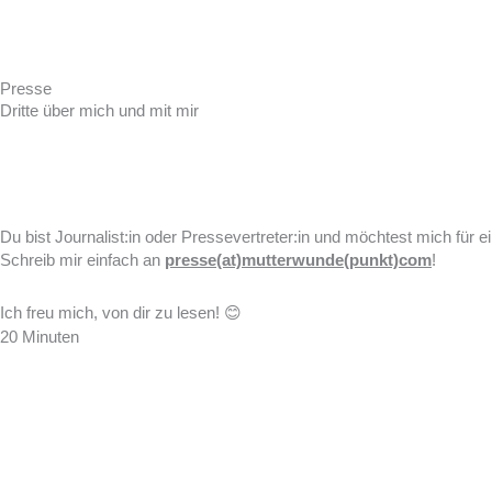
Zum
Inhalt
springen
Presse
Dritte über mich und mit mir
Du bist Journalist:in oder Pressevertreter:in und möchtest mich für
Schreib mir einfach an
presse(at)mutterwunde(punkt)com
!
Ich freu mich, von dir zu lesen! 😊
20 Minuten