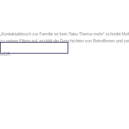
„Kontaktabbruch zur Familie ist kein Tabu-Thema mehr“ schreibt M
zu seinen Eltern auf, erzählt die Geschichten von Betroffenen und zei
Hier kommst du zum Beitrag
WDR