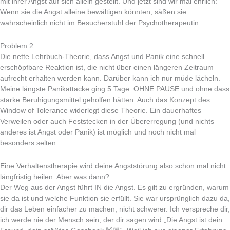
mit ihrer Angst auf sich allein gestellt. Und jetzt sind wir mal ehrlich:
Wenn sie die Angst alleine bewältigen könnten, säßen sie
wahrscheinlich nicht im Besucherstuhl der Psychotherapeutin…
Problem 2:
Die nette Lehrbuch-Theorie, dass Angst und Panik eine schnell
erschöpfbare Reaktion ist, die nicht über einen längeren Zeitraum
aufrecht erhalten werden kann. Darüber kann ich nur müde lächeln.
Meine längste Panikattacke ging 5 Tage. OHNE PAUSE und ohne dass
starke Beruhigungsmittel geholfen hätten. Auch das Konzept des
Window of Tolerance widerlegt diese Theorie. Ein dauerhaftes
Verweilen oder auch Feststecken in der Übererregung (und nichts
anderes ist Angst oder Panik) ist möglich und noch nicht mal
besonders selten.
Eine Verhaltenstherapie wird deine Angststörung also schon mal nicht
längfristig heilen. Aber was dann?
Der Weg aus der Angst führt IN die Angst. Es gilt zu ergründen, warum
sie da ist und welche Funktion sie erfüllt. Sie war ursprünglich dazu da,
dir das Leben einfacher zu machen, nicht schwerer. Ich verspreche dir,
ich werde nie der Mensch sein, der dir sagen wird „Die Angst ist dein