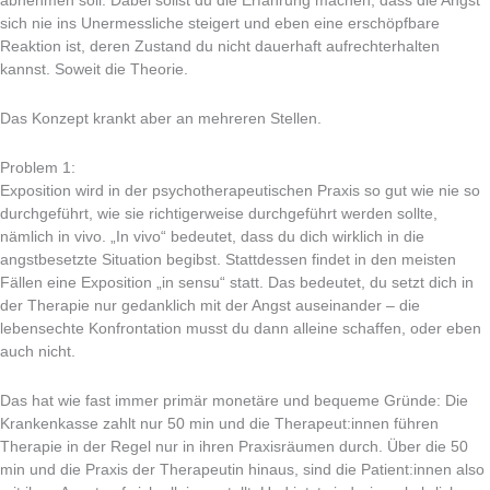
abnehmen soll. Dabei sollst du die Erfahrung machen, dass die Angst
sich nie ins Unermessliche steigert und eben eine erschöpfbare
Reaktion ist, deren Zustand du nicht dauerhaft aufrechterhalten
kannst. Soweit die Theorie.
Das Konzept krankt aber an mehreren Stellen.
Problem 1:
Exposition wird in der psychotherapeutischen Praxis so gut wie nie so
durchgeführt, wie sie richtigerweise durchgeführt werden sollte,
nämlich in vivo. „In vivo“ bedeutet, dass du dich wirklich in die
angstbesetzte Situation begibst. Stattdessen findet in den meisten
Fällen eine Exposition „in sensu“ statt. Das bedeutet, du setzt dich in
der Therapie nur gedanklich mit der Angst auseinander – die
lebensechte Konfrontation musst du dann alleine schaffen, oder eben
auch nicht.
Das hat wie fast immer primär monetäre und bequeme Gründe: Die
Krankenkasse zahlt nur 50 min und die Therapeut:innen führen
Therapie in der Regel nur in ihren Praxisräumen durch. Über die 50
min und die Praxis der Therapeutin hinaus, sind die Patient:innen also