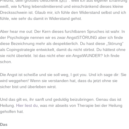
Freund, dein größtes Geschenk 🙌🏻“. Weil ich aus eigener Erfahrung
weiß, wie fu*king lebenslimitierend und einschränkend dieses kleine
Drecksschwein ist. Glaub mir, ich fühle den Widerstand selbst und ich
fühle, wie sehr du damit in Widerstand gehst.
Aber hear me out: Der Kern dieses furchtbaren Spruches ist wahr. In
der Psychologie nennen wir es zwar AngstSTÖRUNG aber ich finde
diese Bezeichnung mehr als despektierlich. Du hast diese „Störung“
als Copingstrategie entwickelt, damit du nicht stirbst. Du hättest ohne
sie nicht überlebt. Ist das nicht eher ein AngstWUNDER? Ich finde
schon.
Die Angst ist scheiße und sie soll weg, I got you. Und ich sage dir: Sie
wird weggehen! Wenn sie verstanden hat, dass du jetzt ohne sie
sicher bist und überleben wirst.
Und das gilt es, ihr sanft und geduldig beizubringen. Genau das ist
Heilung.
Hier liest du
, was mir abseits von Therapie bei der Heilung
geholfen hat.
Das