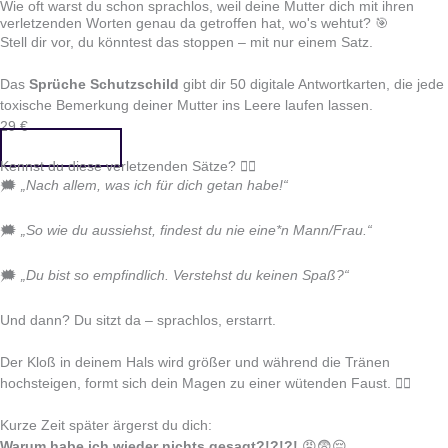
Wie oft warst du schon sprachlos, weil deine Mutter dich mit ihren
verletzenden Worten genau da getroffen hat, wo's wehtut? 🎯
Stell dir vor, du könntest das stoppen – mit nur einem Satz.
Das
Sprüche Schutzschild
gibt dir 50 digitale Antwortkarten, die jede
toxische Bemerkung deiner Mutter ins Leere laufen lassen.
29 €
Jetzt kaufen
Kennst du diese verletzenden Sätze? 👇🏻
🗯️
„Nach allem, was ich für dich getan habe!“
🗯️
„So wie du aussiehst, findest du nie eine*n Mann/Frau.“
🗯️
„Du bist so empfindlich. Verstehst du keinen Spaß?“
Und dann? Du sitzt da – sprachlos, erstarrt.
Der Kloß in deinem Hals wird größer und während die Tränen
hochsteigen, formt sich dein Magen zu einer wütenden Faust. ✊🏻
Kurze Zeit später ärgerst du dich:
Warum habe ich wieder nichts gesagt?!?!?!
😡😨😔