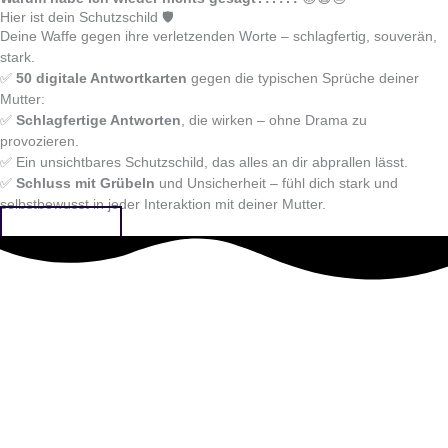
Hier ist dein Schutzschild 🛡️
Deine Waffe gegen ihre verletzenden Worte – schlagfertig, souverän,
stark.
✅
50 digitale Antwortkarten
gegen die typischen Sprüche deiner
Mutter:
✅
Schlagfertige Antworten
, die wirken – ohne Drama zu
provozieren.
✅ Ein unsichtbares Schutzschild, das alles an dir abprallen lässt.
✅
Schluss mit Grübeln
und Unsicherheit – fühl dich stark und
selbstbewusst in jeder Interaktion mit deiner Mutter.
Jetzt kaufen