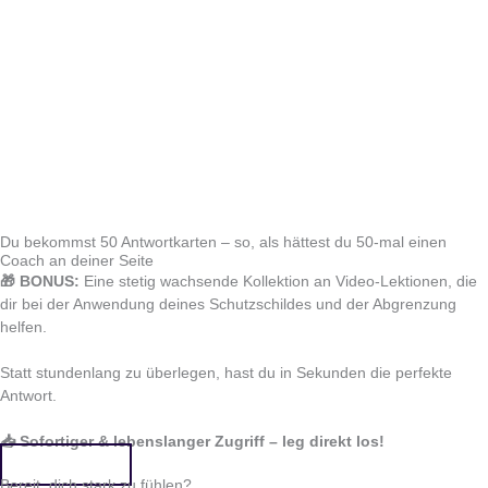
Du bekommst 50 Antwortkarten – so, als hättest du 50-mal einen
Coach an deiner Seite
🎁 BONUS:
Eine stetig wachsende Kollektion an Video-Lektionen, die
dir bei der Anwendung deines Schutzschildes und der Abgrenzung
helfen.
Statt stundenlang zu überlegen, hast du in Sekunden die perfekte
Antwort.
📥 Sofortiger & lebenslanger Zugriff – leg direkt los!
Das will ich!
Bereit, dich stark zu fühlen?