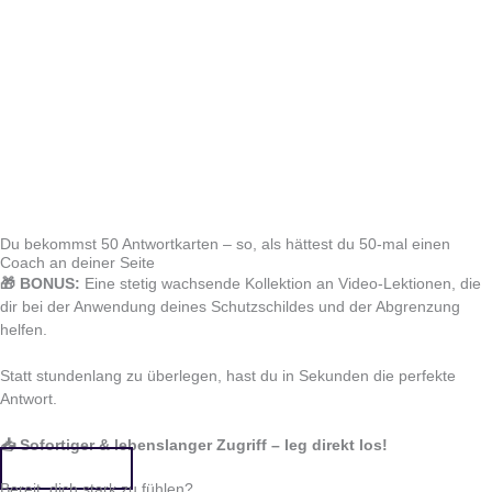
Du bekommst 50 Antwortkarten – so, als hättest du 50-mal einen
Coach an deiner Seite
🎁 BONUS:
Eine stetig wachsende Kollektion an Video-Lektionen, die
dir bei der Anwendung deines Schutzschildes und der Abgrenzung
helfen.
Statt stundenlang zu überlegen, hast du in Sekunden die perfekte
Antwort.
📥 Sofortiger & lebenslanger Zugriff – leg direkt los!
Das will ich!
Bereit, dich stark zu fühlen?