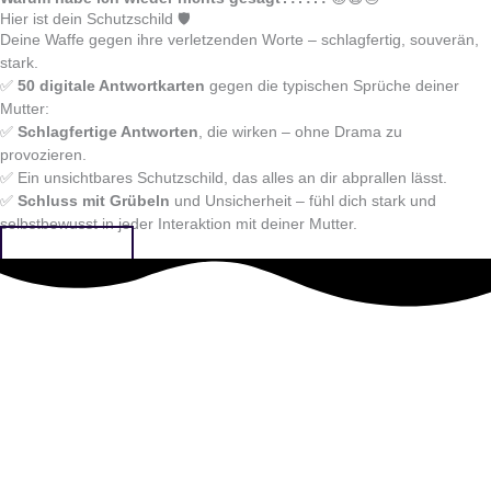
Hier ist dein Schutzschild 🛡️
Deine Waffe gegen ihre verletzenden Worte – schlagfertig, souverän,
stark.
✅
50 digitale Antwortkarten
gegen die typischen Sprüche deiner
Mutter:
✅
Schlagfertige Antworten
, die wirken – ohne Drama zu
provozieren.
✅ Ein unsichtbares Schutzschild, das alles an dir abprallen lässt.
✅
Schluss mit Grübeln
und Unsicherheit – fühl dich stark und
selbstbewusst in jeder Interaktion mit deiner Mutter.
Jetzt kaufen