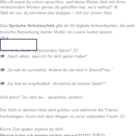
Wie oft warst du schon sprachlos, weil deine Mutter dich mit ihren
verletzenden Worten genau da getroffen hat, wo's wehtut? 🎯
Stell dir vor, du könntest das stoppen – mit nur einem Satz.
Das
Sprüche Schutzschild
gibt dir 50 digitale Antwortkarten, die jede
toxische Bemerkung deiner Mutter ins Leere laufen lassen.
29 €
Jetzt kaufen
Kennst du diese verletzenden Sätze? 👇🏻
🗯️
„Nach allem, was ich für dich getan habe!“
🗯️
„So wie du aussiehst, findest du nie eine*n Mann/Frau.“
🗯️
„Du bist so empfindlich. Verstehst du keinen Spaß?“
Und dann? Du sitzt da – sprachlos, erstarrt.
Der Kloß in deinem Hals wird größer und während die Tränen
hochsteigen, formt sich dein Magen zu einer wütenden Faust. ✊🏻
Kurze Zeit später ärgerst du dich:
Warum habe ich wieder nichts gesagt?!?!?!
😡😨😔